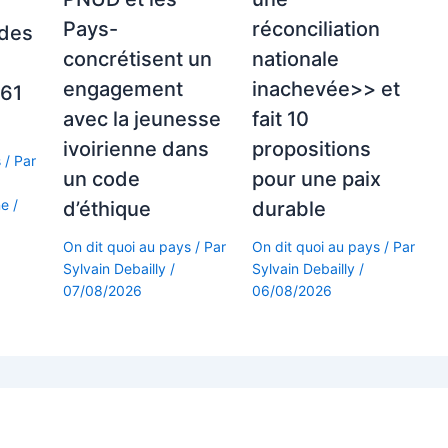
Pays-
réconciliation
 des
concrétisent un
nationale
engagement
inachevée>> et
661
avec la jeunesse
fait 10
ivoirienne dans
propositions
s
/ Par
un code
pour une paix
ne
/
d’éthique
durable
On dit quoi au pays
/ Par
On dit quoi au pays
/ Par
Sylvain Debailly
/
Sylvain Debailly
/
07/08/2026
06/08/2026