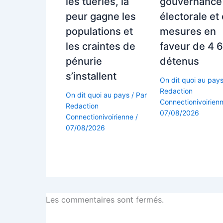
les tueries, la
gouvernance
peur gagne les
électorale et
populations et
mesures en
les craintes de
faveur de 4 
pénurie
détenus
s’installent
On dit quoi au pay
Redaction
On dit quoi au pays
/ Par
Connectionivoirien
Redaction
07/08/2026
Connectionivoirienne
/
07/08/2026
Les commentaires sont fermés.