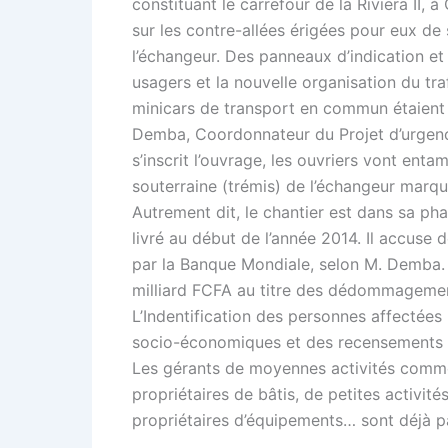
constituant le carrefour de la Riviera II,
sur les contre-allées érigées pour eux de
l’échangeur. Des panneaux d’indication e
usagers et la nouvelle organisation du traf
minicars de transport en commun étaient in
Demba, Coordonnateur du Projet d’urgence
s’inscrit l’ouvrage, les ouvriers vont ent
souterraine (trémis) de l’échangeur marqu
Autrement dit, le chantier est dans sa ph
livré au début de l’année 2014. Il accuse
par la Banque Mondiale, selon M. Demba. L
milliard FCFA au titre des dédommagemen
L’Indentification des personnes affectées 
socio-économiques et des recensements or
Les gérants de moyennes activités commer
propriétaires de bâtis, de petites activit
propriétaires d’équipements… sont déjà pa