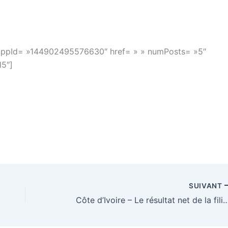
appId= »144902495576630″ href= » » numPosts= »5″
l5″]
SUIVANT
Côte d’Ivoire – Le résultat net de la filiale de BNP Parib