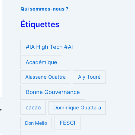
Qui sommes-nous ?
Étiquettes
#IA High Tech #AI
Académique
Alassane Ouattra
Aly Touré
Bonne Gouvernance
cacao
Dominique Ouattara
as en hausse de 99%
FESCI
Don Mello