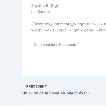
Seydou B (Stg)
Le Mandat
[Facebook_Comments_Widget title= » » 
width= »470″ color= »light » code= »htm
Commentaires Facebook
PRÉCÉDENT
Un avion de la Royal Air Maroc évacué d’urgence, 7 passagers légèrement blessés