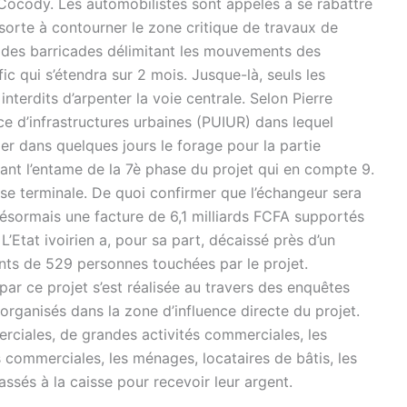
 à Cocody. Les automobilistes sont appelés à se rabattre
 sorte à contourner le zone critique de travaux de
t des barricades délimitant les mouvements des
ic qui s’étendra sur 2 mois. Jusque-là, seuls les
terdits d’arpenter la voie centrale. Selon Pierre
 d’infrastructures urbaines (PUIUR) dans lequel
amer dans quelques jours le forage pour la partie
ant l’entame de la 7è phase du projet qui en compte 9.
ase terminale. De quoi confirmer que l’échangeur sera
 désormais une facture de 6,1 milliards FCFA supportés
’Etat ivoirien a, pour sa part, décaissé près d’un
ts de 529 personnes touchées par le projet.
par ce projet s’est réalisée au travers des enquêtes
ganisés dans la zone d’influence directe du projet.
ciales, de grandes activités commerciales, les
és commerciales, les ménages, locataires de bâtis, les
ssés à la caisse pour recevoir leur argent.