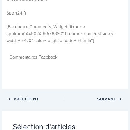
Sport24.fr
[Facebook_Comments_Widget title= » »
appId= »144902495576630″ href= » » numPosts= »5″
width= »470″ color= »light » code= »html5″]
Commentaires Facebook
PRÉCÉDENT
SUIVANT
Sélection d'articles