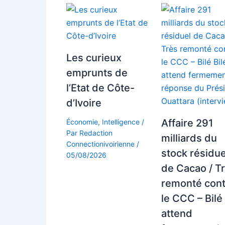
Les curieux
emprunts de
l’Etat de Côte-
d’Ivoire
Affaire 291
Économie
,
Intelligence
/
Par
Redaction
milliards du
Connectionivoirienne
/
stock résidue
05/08/2026
de Cacao / T
remonté con
le CCC – Bilé 
attend