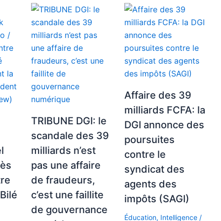
Affaire des 39
milliards FCFA: la
TRIBUNE DGI: le
DGI annonce des
scandale des 39
poursuites
l
milliards n’est
contre le
rès
pas une affaire
syndicat des
tre
de fraudeurs,
agents des
Bilé
c’est une faillite
impôts (SAGI)
de gouvernance
Éducation
,
Intelligence
/