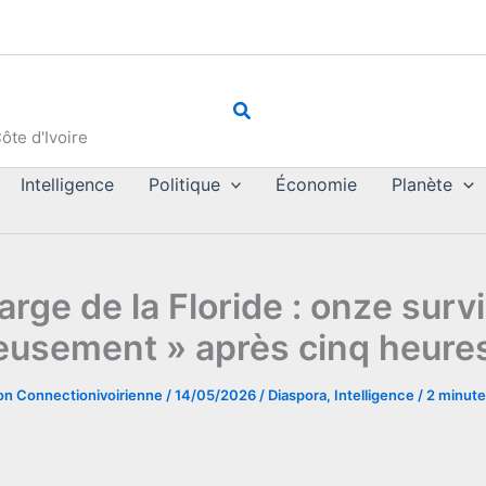
Rechercher
ôte d'Ivoire
Intelligence
Politique
Économie
Planète
arge de la Floride : onze sur
eusement » après cinq heure
on Connectionivoirienne
/
14/05/2026
/
Diaspora
,
Intelligence
/
2 minute