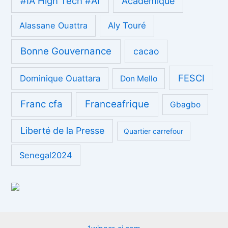
#IA High Tech #AI
Académique
Alassane Ouattra
Aly Touré
Bonne Gouvernance
cacao
FESCI
Dominique Ouattara
Don Mello
Franc cfa
Franceafrique
Gbagbo
Liberté de la Presse
Quartier carrefour
Senegal2024