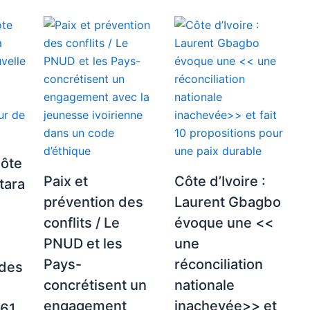
Côte
Paix et
Côte d’Ivoire :
ttara
prévention des
Laurent Gbagbo
conflits / Le
évoque une <<
PNUD et les
une
Pays-
réconciliation
 des
concrétisent un
nationale
engagement
inachevée>> et
661