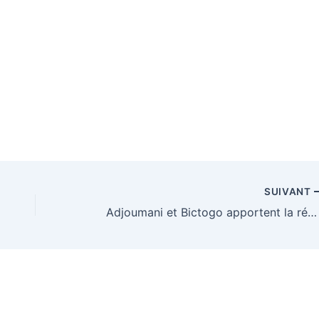
SUIVANT
Adjoumani et Bictogo apportent la réponse du berger à la bergère: Le Dialogue politique ne signifie pas immunité et impunité pour quiconque que ce soit