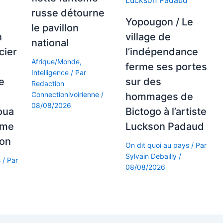
russe détourne
Yopougon / Le
le pavillon
n
village de
national
cier
l’indépendance
Afrique/Monde
,
ferme ses portes
Intelligence
/ Par
e
sur des
Redaction
Connectionivoirienne
/
hommages de
08/08/2026
oua
Bictogo à l’artiste
ume
Luckson Padaud
ion
On dit quoi au pays
/ Par
Sylvain Debailly
/
s
/ Par
08/08/2026