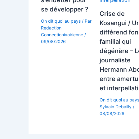
s’endetter pour
se développer ?
Crise de
On dit quoi au pays
/ Par
Kosangui / U
Redaction
différend fon
Connectionivoirienne
/
familial qui
09/08/2026
dégénère – L
journaliste
Hermann Ab
entre amert
et interpellat
On dit quoi au pay
Sylvain Debailly
/
08/08/2026